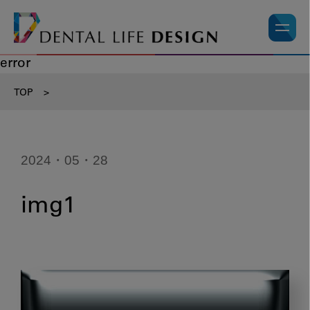
error
TOP
>
2024・05・28
img1