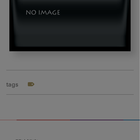
img1
tags