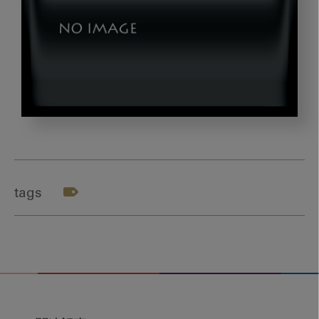
dld_20240612-
04
tags