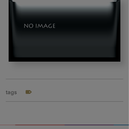
202406_
九
州
DS_
tags
テ
ー
マ
１