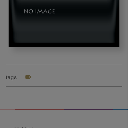
img01
tags