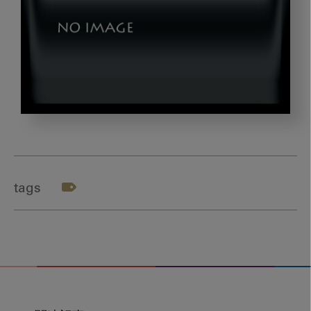
img03
tags