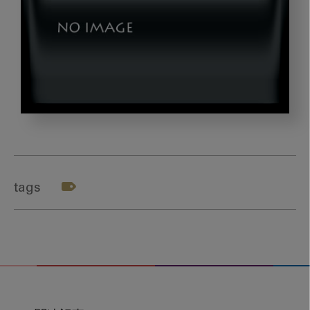
img04
tags