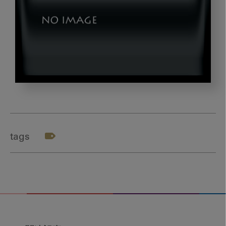
dld2nd_web_banner2
tags