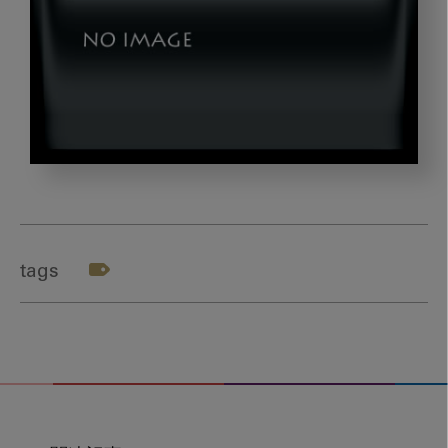
img01
tags