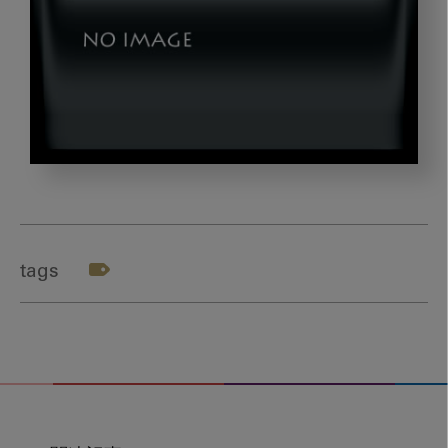
img02
tags