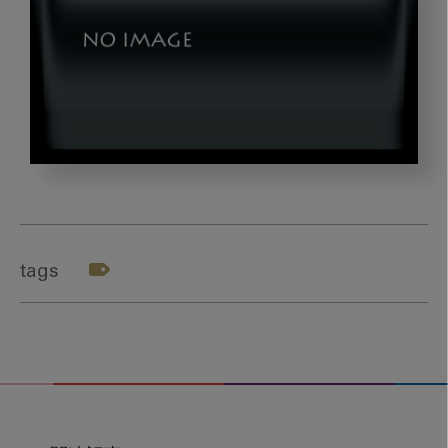
imanaka_title3
tags