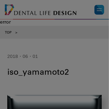
error
TOP
>
2018・06・01
iso_yamamoto2