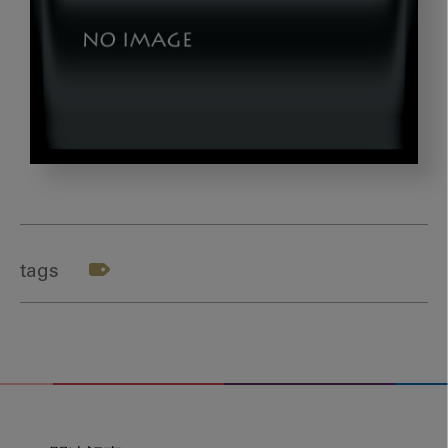
iso_yamamoto2
tags