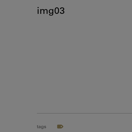
img03
tags