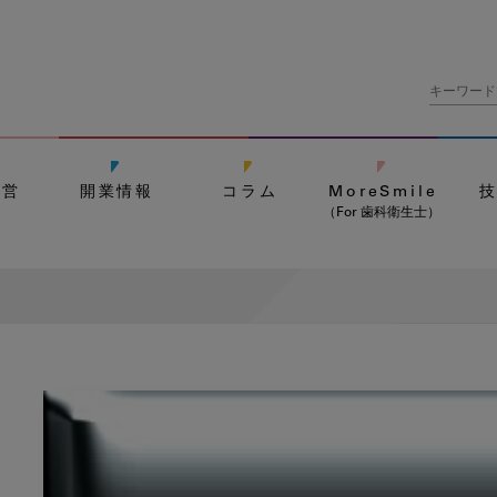
経営
開業情報
コラム
MoreSmile
（For 歯科衛生士）