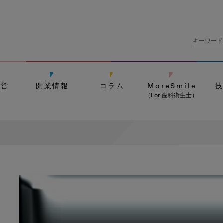
経営
開業情報
コラム
MoreSmile
（For 歯科衛生士）