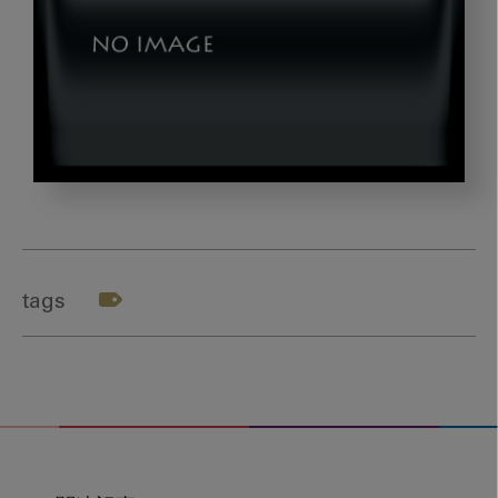
dld_20240910_001-
02
tags