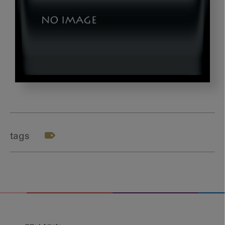
dld_20240910_01
tags