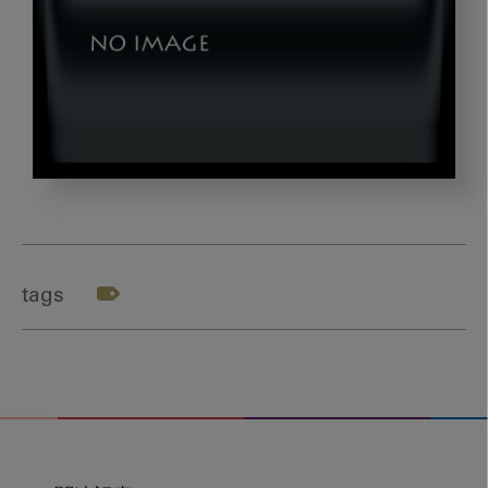
dld_20240913-
04
tags