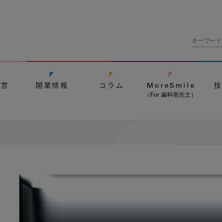
経営
開業情報
コラム
MoreSmile
（For 歯科衛生士）