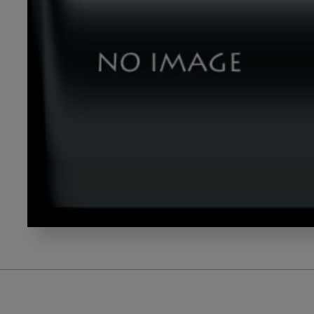
dld_20240913-
05