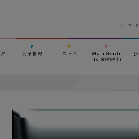
経営
開業情報
コラム
MoreSmile
（For 歯科衛生士）