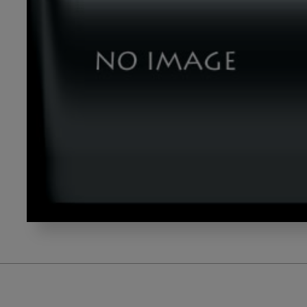
テ
ー
マ
５