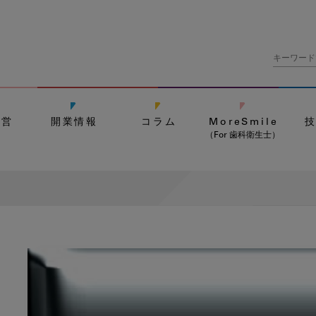
経営
開業情報
コラム
MoreSmile
（For 歯科衛生士）