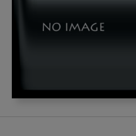
dld_20240926-
02-
00