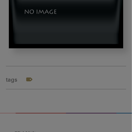
152_158
tags