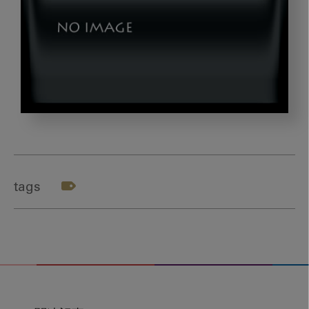
115
tags