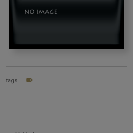
240531_019-
023
tags