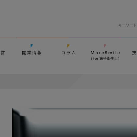
経営
開業情報
コラム
MoreSmile
（For 歯科衛生士）