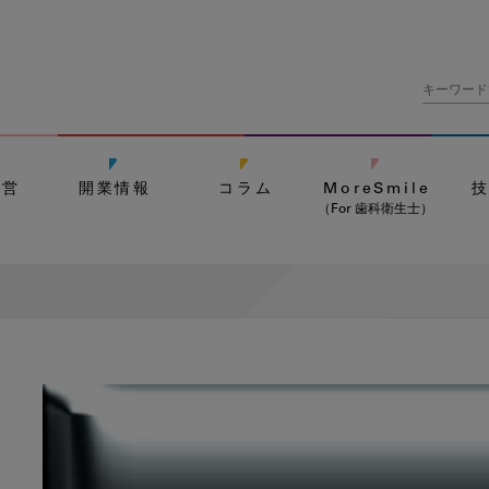
経営
開業情報
コラム
MoreSmile
（For 歯科衛生士）