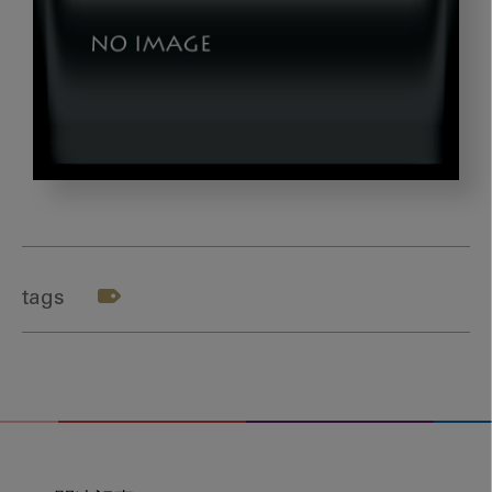
dld_20250106-
00
tags