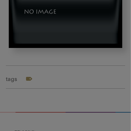
img03
tags