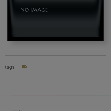
new_imanaka_gazou1
tags