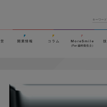
経営
開業情報
コラム
MoreSmile
（For 歯科衛生士）