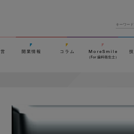
経営
開業情報
コラム
MoreSmile
（For 歯科衛生士）