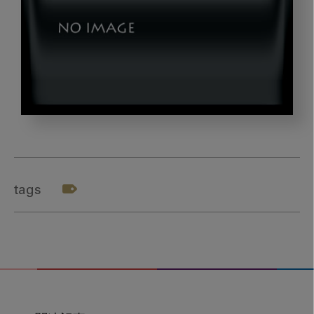
app2_gazou3
tags