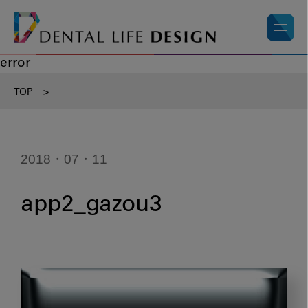
error
TOP
>
2018・07・11
app2_gazou3