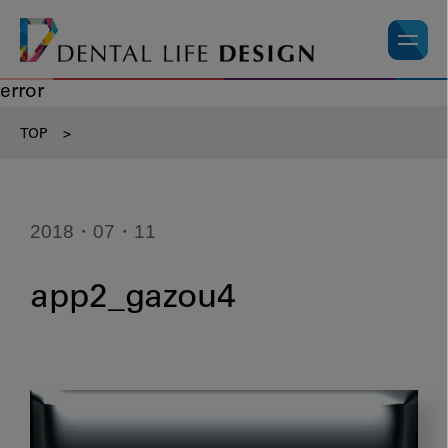
error
TOP
>
2018・07・11
app2_gazou4