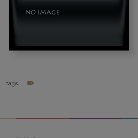
app2_gazou4
tags