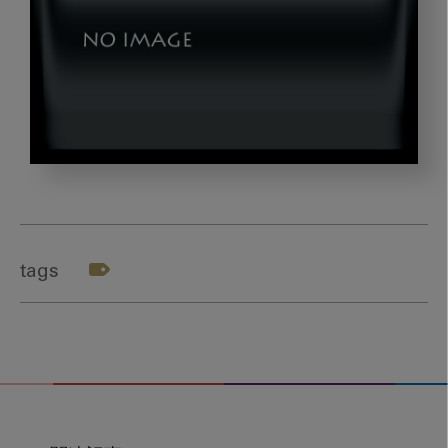
saito_doctor_Part1-
1
tags