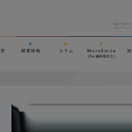
経営
開業情報
コラム
MoreSmile
（For 歯科衛生士）