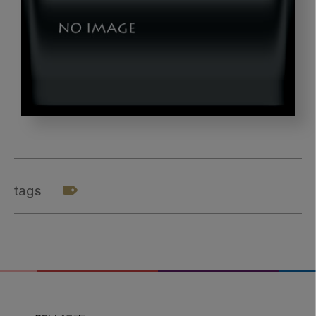
chikaishi-
docto-
Part1
tags