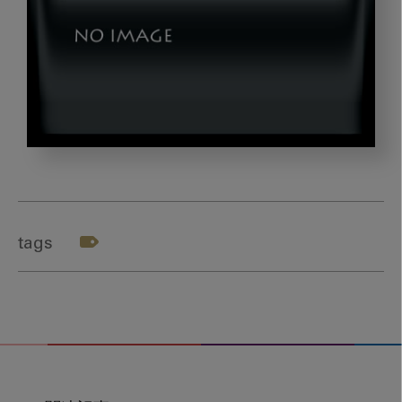
sato_thai_gazou3
tags