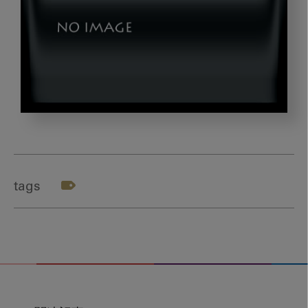
thai_satou_title2
tags