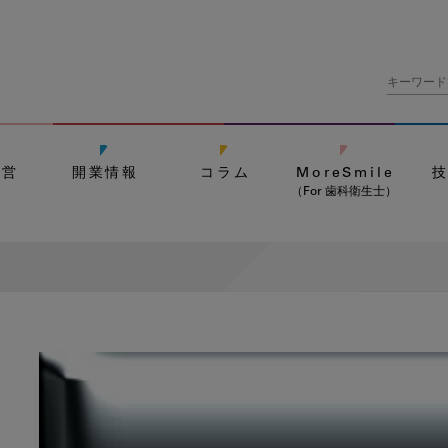
経営
開業情報
コラム
MoreSmile
（For 歯科衛生士）