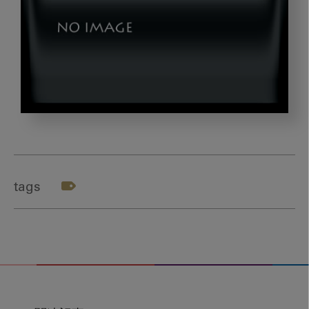
yamamoto_title4
tags