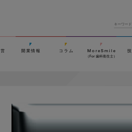
経営
開業情報
コラム
MoreSmile
（For 歯科衛生士）