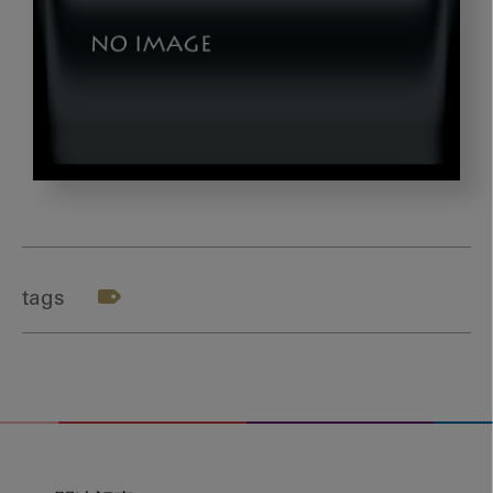
img04
tags