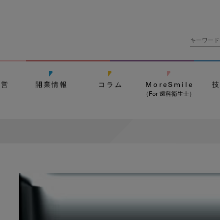
経営
開業情報
コラム
MoreSmile
（For 歯科衛生士）