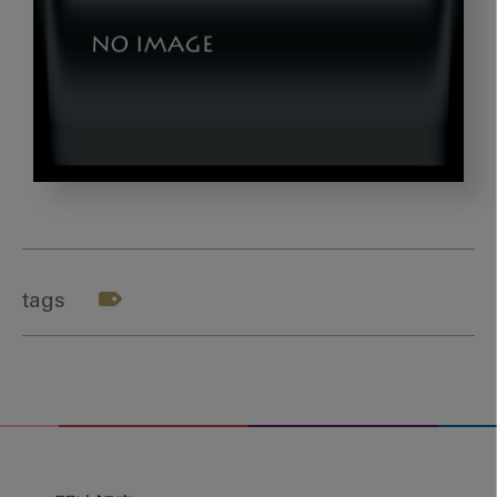
img02
tags