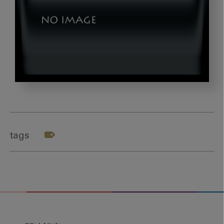
mongol_gazou3
tags