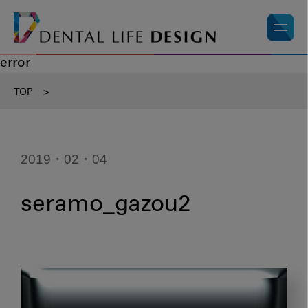
error
TOP
>
2019・02・04
seramo_gazou2