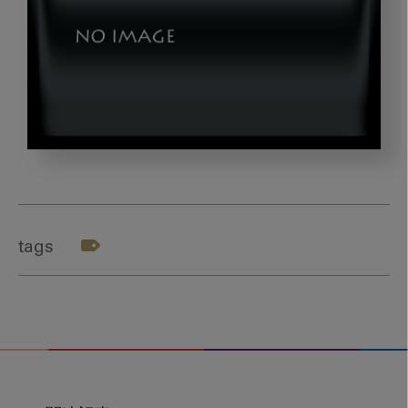
seramo_gazou2
tags