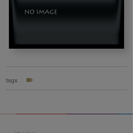
isoda_title11
tags