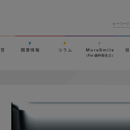
経営
開業情報
コラム
MoreSmile
（For 歯科衛生士）