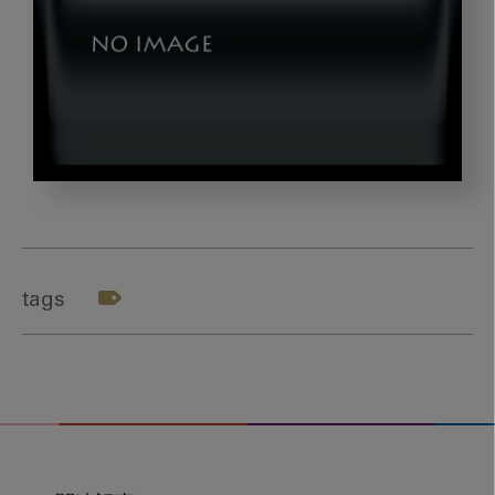
wakabayashi_gazou4_1
tags