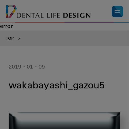
error
TOP
>
2019・01・09
wakabayashi_gazou5