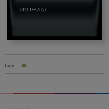
wakabayashi_gazou5
tags