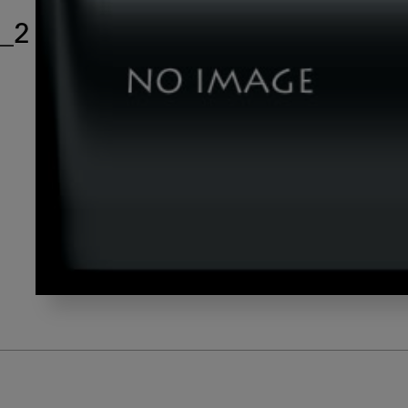
_2
wakabayashi_gazou5_2