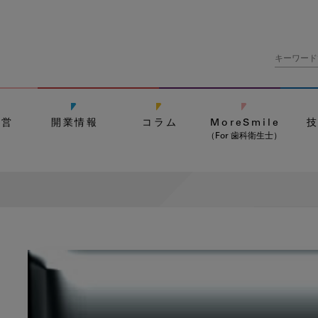
経営
開業情報
コラム
MoreSmile
（For 歯科衛生士）