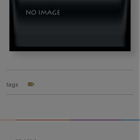
wakabayashi_gazou20
tags